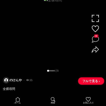
0
1/9
のけんや
・
35
フルで見る ›
全裸尋問
ホーム
検索
お気に入り