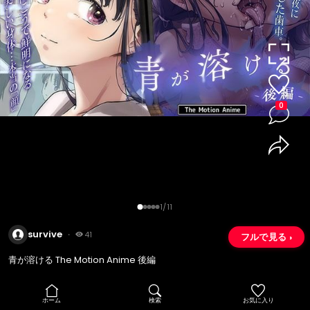
0
1/11
survive
・
41
フルで見る ›
青が溶ける The Motion Anime 後編
ホーム
検索
お気に入り