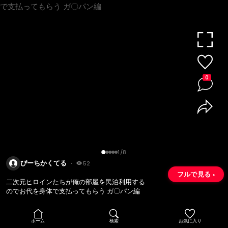
0
1/8
ぴーちかくてる
・
52
フルで見る ›
二次元ヒロインたちが俺の部屋を民泊利用する
のでお代を身体で支払ってもらう ガ〇パン編
ホーム
検索
お気に入り