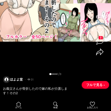
0
1/8
ほよよ堂
・
31
フルで見る ›
お義父さんが骨折したので嫁の私が介護しま
す！その2
ホーム
検索
お気に入り