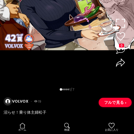
0
1/7
VOLVOX
・
19
フルで見る ›
沼らせ！乗り体主婦松子
ホーム
検索
お気に入り